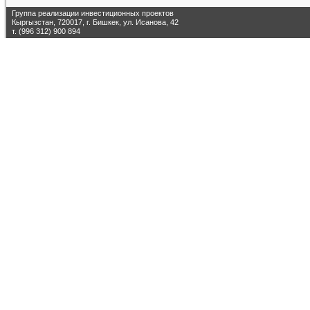
Группа реализации инвестиционных проектов
Кыргызстан, 720017, г. Бишкек, ул. Исанова, 42
т. (996 312) 900 894