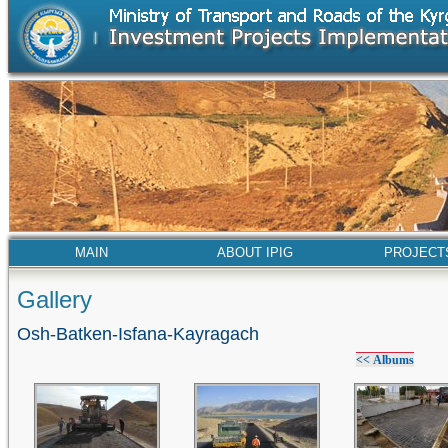
MAIN
ABOUT IPIG
PROJECT
Gallery
Osh-Batken-Isfana-Kayragach
<< Albums